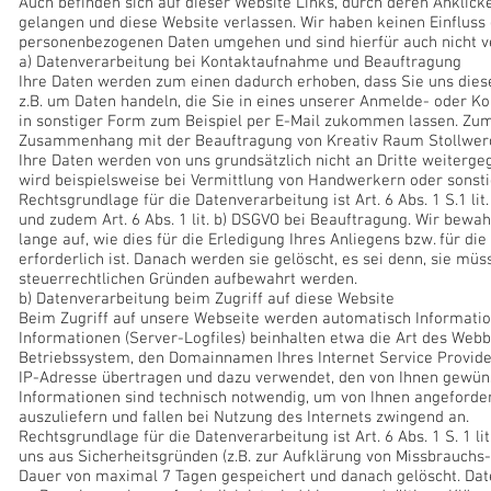
Auch befinden sich auf dieser Website Links, durch deren Anklick
gelangen und diese Website verlassen. Wir haben keinen Einfluss d
personenbezogenen Daten umgehen und sind hierfür auch nicht ve
a) Datenverarbeitung bei Kontaktaufnahme und Beauftragung
Ihre Daten werden zum einen dadurch erhoben, dass Sie uns diese 
z.B. um Daten handeln, die Sie in eines unserer Anmelde- oder K
in sonstiger Form zum Beispiel per E-Mail zukommen lassen. Zu
Zusammenhang mit der Beauftragung von Kreativ Raum Stollwer
Ihre Daten werden von uns grundsätzlich nicht an Dritte weiterge
wird beispielsweise bei Vermittlung von Handwerkern oder sonstig
Rechtsgrundlage für die Datenverarbeitung ist Art. 6 Abs. 1 S.1 l
und zudem Art. 6 Abs. 1 lit. b) DSGVO bei Beauftragung. Wir bewa
lange auf, wie dies für die Erledigung Ihres Anliegens bzw. für d
erforderlich ist. Danach werden sie gelöscht, es sei denn, sie mü
steuerrechtlichen Gründen aufbewahrt werden.
b) Datenverarbeitung beim Zugriff auf diese Website
Beim Zugriff auf unsere Webseite werden automatisch Informatio
Informationen (Server-Logfiles) beinhalten etwa die Art des Web
Betriebssystem, den Domainnamen Ihres Internet Service Provide
IP-Adresse übertragen und dazu verwendet, den von Ihnen gewüns
Informationen sind technisch notwendig, um von Ihnen angeforder
auszuliefern und fallen bei Nutzung des Internets zwingend an.
Rechtsgrundlage für die Datenverarbeitung ist Art. 6 Abs. 1 S. 1 l
uns aus Sicherheitsgründen (z.B. zur Aufklärung von Missbrauchs
Dauer von maximal 7 Tagen gespeichert und danach gelöscht. Da