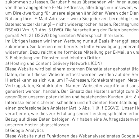
zukommen zu lassen. Darüber hinaus übersenden wir Ihnen aus
von Ihnen angegebene E-Mail-Adresse, allerdings nur insoweit, 
um Direktwerbung für unsere eigenen ähnlichen Waren oder Diens
Nutzung Ihrer E-Mail-Adresse – wozu Sie jederzeit berechtigt sind
Datenschutzerklärung) – nicht widersprochen haben. Rechtsgrundlage 
DSGVO i.V.m. § 7 Abs. 3 UWG). Die Verarbeitung der Daten beende
gemäß Art. 21 DSGVO begründeten Widerspruch Ihrerseits.
Im Übrigen lassen wir Ihnen Werbung nur auf Basis Ihrer ggf. sepa
zukommen. Sie können eine bereits erteilte Einwilligung jederzei
widerrufen. Dazu reicht eine formlose Mitteilung per E-Mail an un
3. Einbindung von Diensten und Inhalten Dritter
a) Hosting und Content Delivery Networks (CDN)
Diese Website wird bei einem externen Dienstleister gehostet (H
Daten, die auf dieser Website erfasst werden, werden auf den Ser
Hierbei kann es sich v. a. um IP-Adressen, Kontaktanfragen, Met
Vertragsdaten, Kontaktdaten, Namen, Webseitenzugriffe und sonst
generiert werden, handeln. Der Einsatz des Hosters erfolgt zum 
gegenüber unseren potenziellen und bestehenden Kunden (Art. 6 Ab
Interesse einer sicheren, schnellen und effizienten Bereitstellun
einen professionellen Anbieter (Art. 6 Abs. 1 lit. f DSGVO). Unser 
verarbeiten, wie dies zur Erfüllung seiner Leistungspflichten erfo
Bezug auf diese Daten befolgen. Wir haben eine Auftragsdatenve
unserem Hoster abgeschlossen.
b) Google Analytics
Diese Website nutzt Funktionen des Webanalysedienstes Google Ana