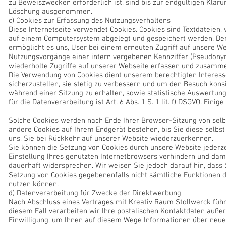
zu Beweiszwecken erforderlich ist, sind bis zur endgültigen Kläru
Löschung ausgenommen.
c) Cookies zur Erfassung des Nutzungsverhaltens
Diese Internetseite verwendet Cookies. Cookies sind Textdateien,
auf einem Computersystem abgelegt und gespeichert werden. Der
ermöglicht es uns, User bei einem erneuten Zugriff auf unsere 
Nutzungsvorgänge einer intern vergebenen Kennziffer (Pseudony
wiederholte Zugriffe auf unserer Webseite erfassen und zusamm
Die Verwendung von Cookies dient unserem berechtigten Interesse
sicherzustellen, sie stetig zu verbessern und um den Besuch konsi
während einer Sitzung zu erhalten, sowie statistische Auswertu
für die Datenverarbeitung ist Art. 6 Abs. 1 S. 1 lit. f) DSGVO. Einig
Solche Cookies werden nach Ende Ihrer Browser-Sitzung von selb
andere Cookies auf Ihrem Endgerät bestehen, bis Sie diese selbst
uns, Sie bei Rückkehr auf unserer Website wiederzuerkennen.
Sie können die Setzung von Cookies durch unsere Website jederze
Einstellung Ihres genutzten Internetbrowsers verhindern und dam
dauerhaft widersprechen. Wir weisen Sie jedoch darauf hin, dass 
Setzung von Cookies gegebenenfalls nicht sämtliche Funktionen d
nutzen können.
d) Datenverarbeitung für Zwecke der Direktwerbung
Nach Abschluss eines Vertrages mit Kreativ Raum Stollwerck führ
diesem Fall verarbeiten wir Ihre postalischen Kontaktdaten auße
Einwilligung, um Ihnen auf diesem Wege Informationen über neue