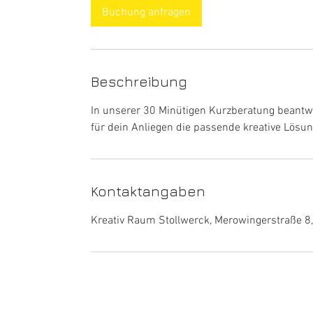
i
Buchung anfragen
n
.
Beschreibung
In unserer 30 Minütigen Kurzberatung beantwo
für dein Anliegen die passende kreative Lösun
Kontaktangaben
Kreativ Raum Stollwerck, Merowingerstraße 8
Kreativ Raum Stollwerck - Einrichtungsberatung im Raum Köln