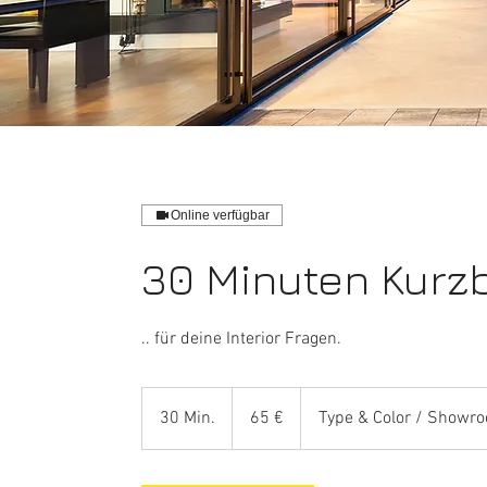
Online verfügbar
30 Minuten Kurz
.. für deine Interior Fragen.
65
Euro
30 Min.
3
65 €
Type & Color / Showr
0
M