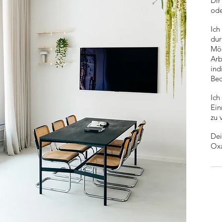
Dir
ode
Ich
dur
Mög
Arb
ind
Bed
Ich
Ein
zu 
De
Oxa
Re