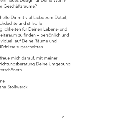
 ein neues Design für Deine Wohn-
r Geschäftsraume?
 helfe Dir mit viel Liebe zum Detail,
chdachte und stilvolle
lichkeiten für Deinen Lebens- und
eitsraum zu finden – persönlich und
ividuell auf Deine Räume und
ürfnisse zugeschnitten.
 freue mich darauf, mit meiner
richtungsberatung Deine Umgebung
verschönern.
ine
na Stollwerck
ad more
>