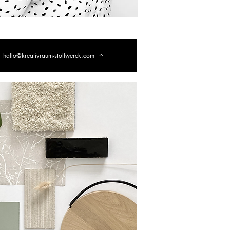
hallo@kreativraum-stollwerck.com