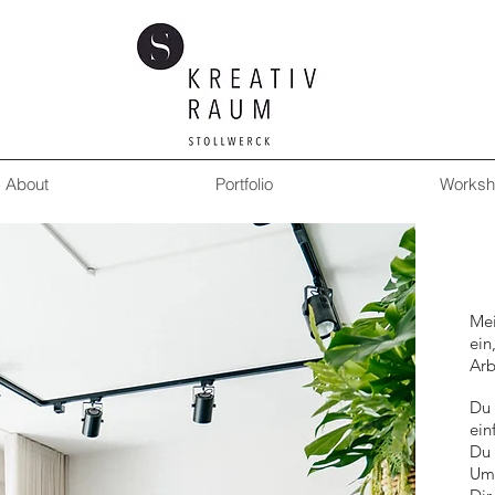
About
Portfolio
Worksh
H
Mei
ein
Arb
Du 
ein
Du 
Umg